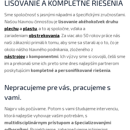
LISOVANIE A KOMPLETNÉ RIEŠENIA
Sme spoločnosť s jasnými nápadmi a špecifickými zručnosťami.
Našou hlavnou činnosťou je
lisovanie akéhokoľvek druhu
plechu
a
plastu
, a to aj spoločne, vďaka a
zariadeniam
obstrekovania
. Za viac ako 50 rokov práce nás
naši zákazníci primäli k tomu, aby sme sa starali aj o to, čo je
okolo nášho hlavného podnikania, zloženého z
nástrojov
a
komponentmi
. Ich výzvy sme si osvojili, čelili sme
im a prekonali sme ich: preto sme dnes najlepším partnerom
poskytujúcim
kompletné a personifikované riešenia
.
Nepracujeme pre vás, pracujeme s
vami.
Najprv vás počúvame. Potom s vami študujeme intervenciu,
ktorá najlepšie vyhovuje vašim potrebám, s
multidisciplinárnym prístupom a špecializovanými
odborníkmi
. Projektujeme, zabezpečujeme inžiniering