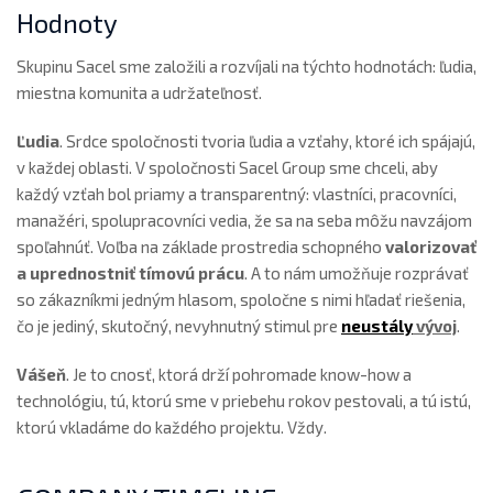
Hodnoty
Skupinu Sacel sme založili a rozvíjali na týchto hodnotách: ľudia,
miestna komunita a udržateľnosť.
Ľudia
. Srdce spoločnosti tvoria ľudia a vzťahy, ktoré ich spájajú,
v každej oblasti. V spoločnosti Sacel Group sme chceli, aby
každý vzťah bol priamy a transparentný: vlastníci, pracovníci,
manažéri, spolupracovníci vedia, že sa na seba môžu navzájom
spoľahnúť. Voľba na základe prostredia schopného
valorizovať
a uprednostniť tímovú prácu
. A to nám umožňuje rozprávať
so zákazníkmi jedným hlasom, spoločne s nimi hľadať riešenia,
čo je jediný, skutočný, nevyhnutný stimul pre
neustály
vývoj
.
Vášeň
. Je to cnosť, ktorá drží pohromade know-how a
technológiu, tú, ktorú sme v priebehu rokov pestovali, a tú istú,
ktorú vkladáme do každého projektu. Vždy.