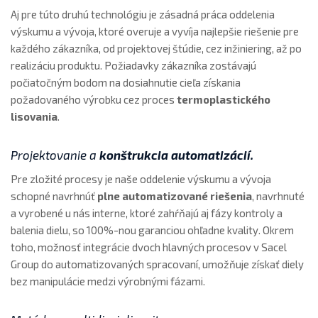
Aj pre túto druhú technológiu je zásadná práca oddelenia
výskumu a vývoja, ktoré overuje a vyvíja najlepšie riešenie pre
každého zákazníka, od projektovej štúdie, cez inžiniering, až po
realizáciu produktu. Požiadavky zákazníka zostávajú
počiatočným bodom na dosiahnutie cieľa získania
požadovaného výrobku cez proces
termoplastického
lisovania
.
Projektovanie a
konštrukcia
automatizácií
.
Pre zložité procesy je naše oddelenie výskumu a vývoja
schopné navrhnúť
plne automatizované riešenia
, navrhnuté
a vyrobené u nás interne, ktoré zahŕňajú aj fázy kontroly a
balenia dielu, so 100%-nou garanciou ohľadne kvality. Okrem
toho, možnosť integrácie dvoch hlavných procesov v Sacel
Group do automatizovaných spracovaní, umožňuje získať diely
bez manipulácie medzi výrobnými fázami.