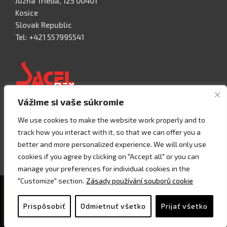
Juzna Trieda, 125 00401
Kosice
Slovak Republic
Tel: +421 557995541
Vážime si vaše súkromie
Acceso 3, N° 42 – Nave 2
We use cookies to make the website work properly and to
Fracc. Industrial Benito Juàrez
track how you interact with it, so that we can offer you a
76120 Querétaro – MEXICO
better and more personalized experience. We will only use
Tel. +52 442 657 4492
cookies if you agree by clicking on "Accept all" or you can
manage your preferences for individual cookies in the
"Customize" section.
Zásady používání souborů cookie
Copyright © 2021 - Sacel srl - P.I. 07858160018
Prispôsobiť
Odmietnuť všetko
Prijať všetko