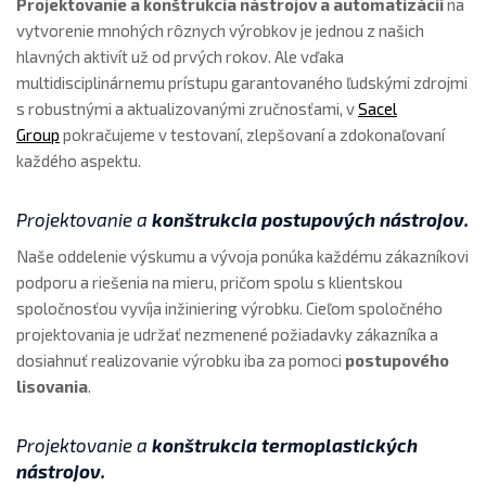
Projektovanie a konštrukcia nástrojov a automatizácií
na
vytvorenie mnohých rôznych výrobkov je jednou z našich
hlavných aktivít už od prvých rokov. Ale vďaka
multidisciplinárnemu prístupu garantovaného ľudskými zdrojmi
s robustnými a aktualizovanými zručnosťami, v
Sacel
Group
pokračujeme v testovaní, zlepšovaní a zdokonaľovaní
každého aspektu.
Projektovanie a
konštrukcia
postupových nástrojov
.
Naše oddelenie výskumu a vývoja ponúka každému zákazníkovi
podporu a riešenia na mieru, pričom spolu s klientskou
spoločnosťou vyvíja inžiniering výrobku. Cieľom spoločného
projektovania je udržať nezmenené požiadavky zákazníka a
dosiahnuť realizovanie výrobku iba za pomoci
postupového
lisovania
.
Projektovanie a
konštrukcia
termoplastických
nástrojov
.