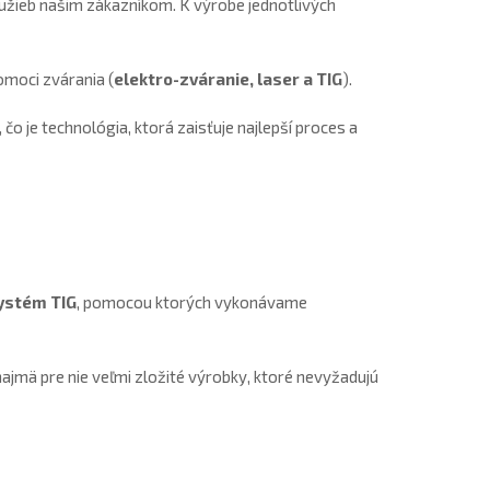
užieb našim zákazníkom. K výrobe jednotlivých
omoci zvárania (
elektro-zváranie, laser a TIG
).
o je technológia, ktorá zaisťuje najlepší proces a
ystém TIG
, pomocou ktorých vykonávame
jmä pre nie veľmi zložité výrobky, ktoré nevyžadujú