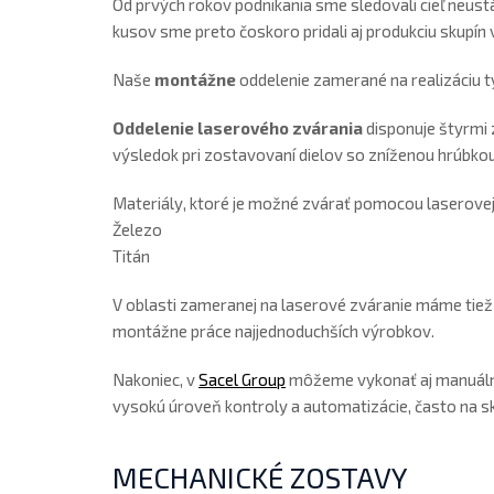
Od prvých rokov podnikania sme sledovali cieľ neus
kusov sme preto čoskoro pridali aj produkciu skupín
Naše
montážne
oddelenie zamerané na realizáciu t
Oddelenie laserového zvárania
disponuje štyrmi 
výsledok pri zostavovaní dielov so zníženou hrúbkou
Materiály, ktoré je možné zvárať pomocou laserovej 
Železo
Titán
V oblasti zameranej na laserové zváranie máme tiež
montážne práce najjednoduchších výrobkov.
Nakoniec, v
Sacel Group
môžeme vykonať aj manuál
vysokú úroveň kontroly a automatizácie, často na s
MECHANICKÉ ZOSTAVY