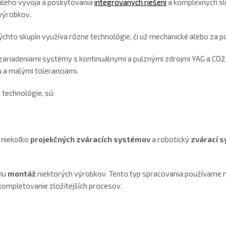
táleho vývoja a poskytovania
integrovaných riešení
a komplexných sl
 výrobkov.
ýchto skupín využíva rôzne technológie, či už mechanické alebo za p
zariadeniami systémy s kontinuálnymi a pulznými zdrojmi YAG a CO2, č
 a malými toleranciami.
technológie, sú:
 niekoľko
projekčných zváracích systémov
a robotický
zvárací s
nu
montáž
niektorých výrobkov. Tento typ spracovania používame na
kompletovanie zložitejších procesov.