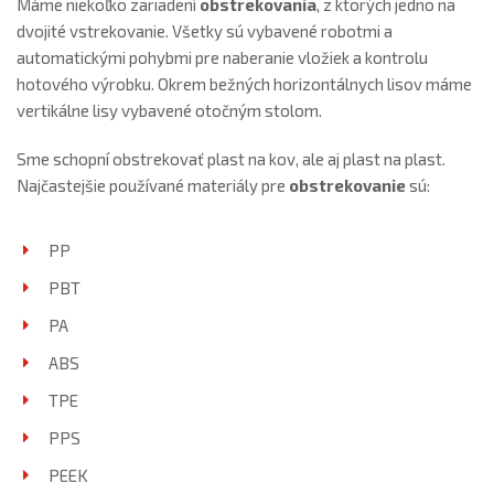
Máme niekoľko zariadení
obstrekovania
, z ktorých jedno na
dvojité vstrekovanie. Všetky sú vybavené robotmi a
automatickými pohybmi pre naberanie vložiek a kontrolu
hotového výrobku. Okrem bežných horizontálnych lisov máme
vertikálne lisy vybavené otočným stolom.
Sme schopní obstrekovať plast na kov, ale aj plast na plast.
Najčastejšie používané materiály pre
obstrekovanie
sú:
PP
PBT
PA
ABS
TPE
PPS
PEEK