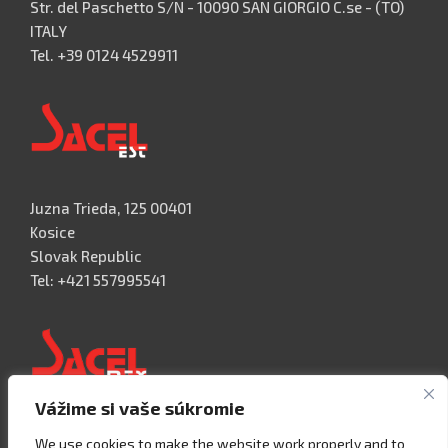
Str. del Paschetto S/N - 10090 SAN GIORGIO C.se - (TO)
ITALY
Tel. +39 0124 4529911
Juzna Trieda, 125 00401
Kosice
Slovak Republic
Tel: +421 557995541
Vážime si vaše súkromie
Acceso 3, N° 42 – Nave 2
We use cookies to make the website work properly and to