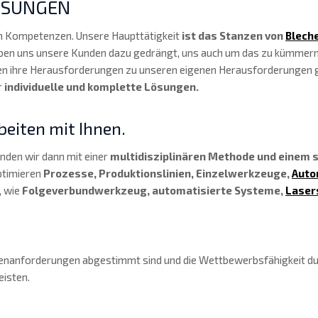
ESUNGEN
en Kompetenzen. Unsere Haupttätigkeit
ist das Stanzen von
Blech
 haben uns unsere Kunden dazu gedrängt, uns auch um das zu kümmer
en ihre Herausforderungen zu unseren eigenen Herausforderungen ge
r
individuelle und komplette Lösungen.
rbeiten mit Ihnen.
nden wir dann mit einer
multidisziplinären Methode und einem s
ptimieren
Prozesse, Produktionslinien, Einzelwerkzeuge,
Auto
, wie
Folgeverbundwerkzeug, automatisierte Systeme,
Laser
denanforderungen abgestimmt sind und die Wettbewerbsfähigkeit du
eisten.