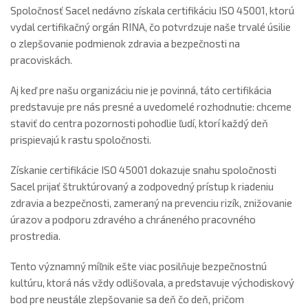
Spoločnosť Sacel nedávno získala certifikáciu ISO 45001, ktorú
vydal certifikačný orgán RINA, čo potvrdzuje naše trvalé úsilie
o zlepšovanie podmienok zdravia a bezpečnosti na
pracoviskách.
Aj keď pre našu organizáciu nie je povinná, táto certifikácia
predstavuje pre nás presné a uvedomelé rozhodnutie: chceme
staviť do centra pozornosti pohodlie ľudí, ktorí každý deň
prispievajú k rastu spoločnosti.
Získanie certifikácie ISO 45001 dokazuje snahu spoločnosti
Sacel prijať štruktúrovaný a zodpovedný prístup k riadeniu
zdravia a bezpečnosti, zameraný na prevenciu rizík, znižovanie
úrazov a podporu zdravého a chráneného pracovného
prostredia.
Tento významný míľnik ešte viac posilňuje bezpečnostnú
kultúru, ktorá nás vždy odlišovala, a predstavuje východiskový
bod pre neustále zlepšovanie sa deň čo deň, pričom