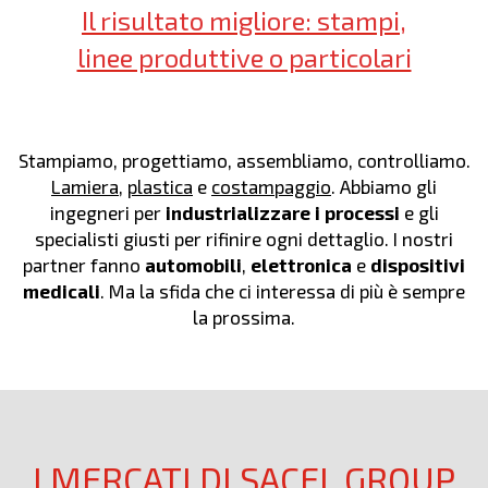
Il risultato migliore: stampi,
linee produttive o particolari
Stampiamo, progettiamo, assembliamo, controlliamo.
Lamiera
,
plastica
e
costampaggio
. Abbiamo gli
ingegneri per
industrializzare i processi
e gli
specialisti giusti per rifinire ogni dettaglio. I nostri
partner fanno
automobili
,
elettronica
e
dispositivi
medicali
. Ma la sfida che ci interessa di più è sempre
la prossima.
I MERCATI DI SACEL GROUP